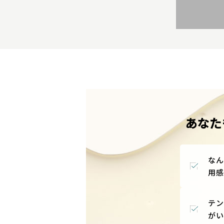
あなた
なん
用感
テン
がい